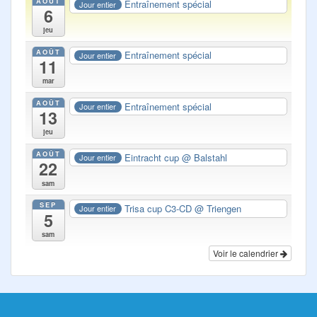
AOÛT
Entraînement spécial
Jour entier
6
jeu
AOÛT
Entraînement spécial
Jour entier
11
mar
AOÛT
Entraînement spécial
Jour entier
13
jeu
AOÛT
Eintracht cup
@ Balstahl
Jour entier
22
sam
SEP
Trisa cup C3-CD
@ Triengen
Jour entier
5
sam
Voir le calendrier