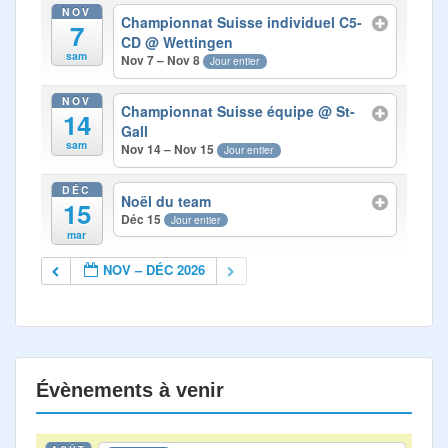
Photos
NOV
Championnat Suisse individuel C5-
7
CD
@ Wettingen
Médias
sam
Nov 7 – Nov 8
Jour entier
Contact
NOV
Championnat Suisse équipe
@ St-
14
Gall
sam
Nov 14 – Nov 15
Jour entier
DÉC
Noël du team
15
Déc 15
Jour entier
mar
NOV – DÉC 2026
Évènements à venir