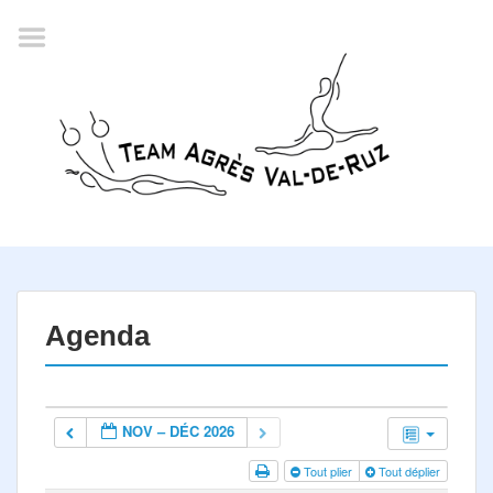
Accueil
Agenda
Championnat romand
2022
La société
Historique
Horaires
Résultats
Agenda
Inscription
Comité
NOV – DÉC 2026
Documents
Tout plier
Tout déplier