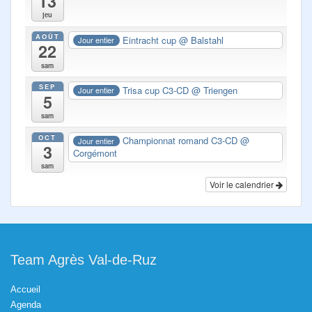
13
jeu
AOÛT
Eintracht cup
@ Balstahl
Jour entier
22
sam
SEP
Trisa cup C3-CD
@ Triengen
Jour entier
5
sam
OCT
Championnat romand C3-CD
@
Jour entier
3
Corgémont
sam
Voir le calendrier
Team Agrès Val-de-Ruz
Accueil
Agenda