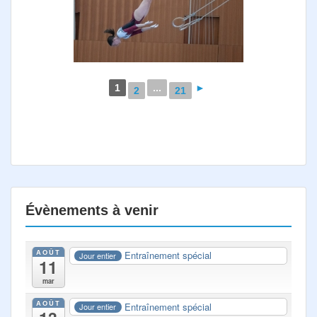
1
...
►
2
21
Évènements à venir
AOÛT
Entraînement spécial
Jour entier
11
mar
AOÛT
Entraînement spécial
Jour entier