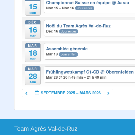
Championnat Suisse en équipe
@ Aarau
15
Nov 15 – Nov 16
Jour entier
sam
DÉC
Noël du Team Agrès Val-de-Ruz
16
Déc 16
Jour entier
mar
MAR
Assemblée générale
18
Mar 18
Jour entier
mer
MAR
Frühlingwettkampf C1-CD
@ Oberenfelden
28
Mar 28 @ 20 h 49 min – 21 h 49 min
sam
SEPTEMBRE 2025 – MARS 2026
Team Agrès Val-de-Ruz