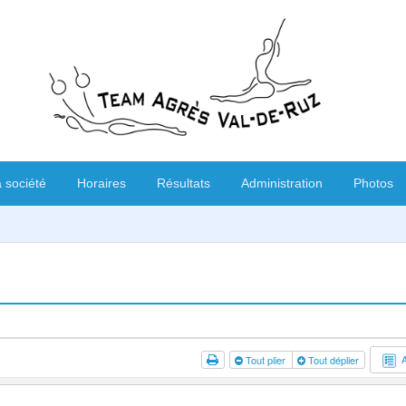
 société
Horaires
Résultats
Administration
Photos
Tout plier
Tout déplier