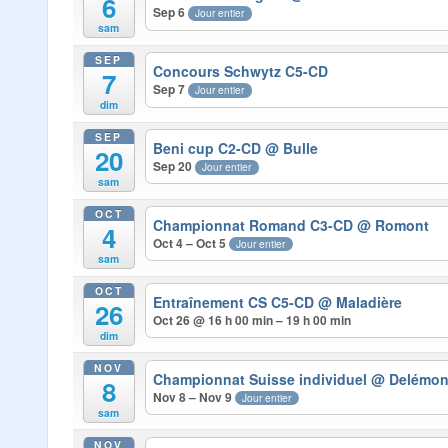
6
Sep 6
Jour entier
sam
SEP
Concours Schwytz C5-CD
7
Sep 7
Jour entier
dim
SEP
Beni cup C2-CD
@ Bulle
20
Sep 20
Jour entier
sam
OCT
Championnat Romand C3-CD
@ Romont
4
Oct 4 – Oct 5
Jour entier
sam
OCT
Entraînement CS C5-CD
@ Maladière
26
Oct 26 @ 16 h 00 min – 19 h 00 min
dim
NOV
Championnat Suisse individuel
@ Delémon
8
Nov 8 – Nov 9
Jour entier
sam
NOV