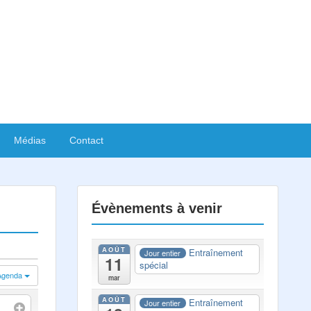
Médias
Contact
Évènements à venir
AOÛT
Entraînement
Jour entier
11
spécial
Agenda
mar
AOÛT
Entraînement
Jour entier