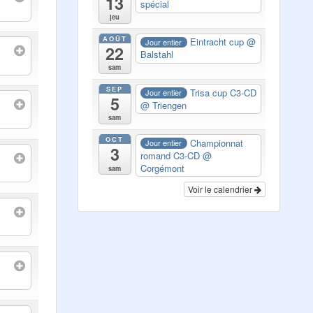
13
spécial
jeu
AOÛT
Eintracht cup
@
Jour entier
22
Balstahl
sam
SEP
Trisa cup C3-CD
Jour entier
5
@ Triengen
sam
OCT
Championnat
Jour entier
3
romand C3-CD
@
Corgémont
sam
Voir le calendrier