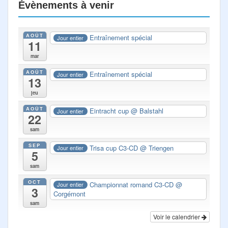
Évènements à venir
AOÛT
Entraînement spécial
Jour entier
11
mar
AOÛT
Entraînement spécial
Jour entier
13
jeu
AOÛT
Eintracht cup
@ Balstahl
Jour entier
22
sam
SEP
Trisa cup C3-CD
@ Triengen
Jour entier
5
sam
OCT
Championnat romand C3-CD
@
Jour entier
3
Corgémont
sam
Voir le calendrier