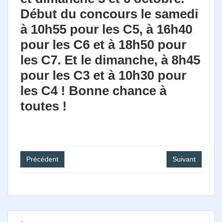
Photos
Début du concours le samedi
Médias
à 10h55 pour les C5, à 16h40
pour les C6 et à 18h50 pour
Contact
les C7. Et le dimanche, à 8h45
pour les C3 et à 10h30 pour
les C4 ! Bonne chance à
toutes !
Navigation
Précédent
Suivant
de
l’article