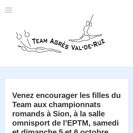
Accueil
Agenda
Championnat romand
2022
La société
Historique
Horaires
Résultats
Venez encourager les filles du
Inscription
Team aux championnats
Comité
romands à Sion, à la salle
omnisport de l’EPTM, samedi
Documents
et dimanche 5 et 6 octobre.