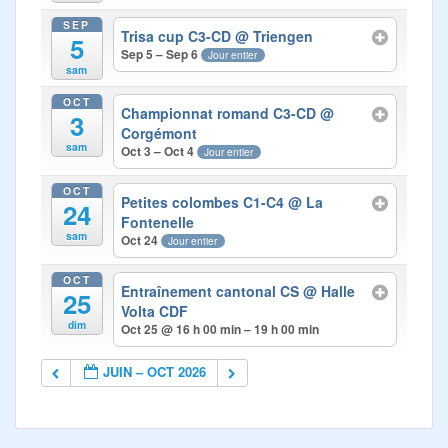
SEP
Trisa cup C3-CD
@ Triengen
5
Sep 5 – Sep 6
Jour entier
sam
OCT
Championnat romand C3-CD
@
3
Corgémont
sam
Oct 3 – Oct 4
Jour entier
OCT
Petites colombes C1-C4
@ La
24
Fontenelle
sam
Oct 24
Jour entier
OCT
Entraînement cantonal CS
@ Halle
25
Volta CDF
dim
Oct 25 @ 16 h 00 min – 19 h 00 min
JUIN – OCT 2026