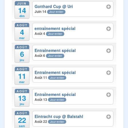
Photos
JUIN
Gotthard Cup
@ Uri
14
Juin 14
Jour entier
Médias
dim
AOÛT
Contact
entraînement spécial
4
Août 4
Jour entier
mar
AOÛT
Entraînement spécial
6
Août 6
Jour entier
jeu
AOÛT
Entraînement spécial
11
Août 11
Jour entier
mar
AOÛT
Entraînement spécial
13
Août 13
Jour entier
jeu
AOÛT
Eintracht cup
@ Balstahl
22
Août 22
Jour entier
sam