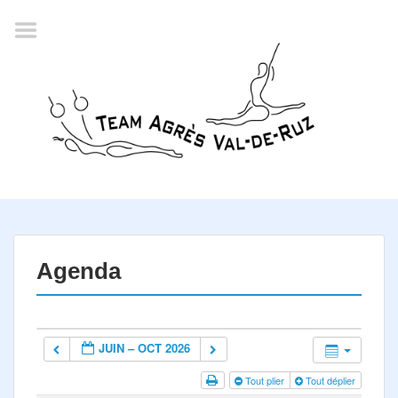
Accueil
Agenda
Championnat romand
2022
La société
Historique
Horaires
Résultats
Agenda
Inscription
Comité
JUIN – OCT 2026
Documents
Tout plier
Tout déplier