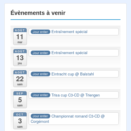
Évènements à venir
AOÛT
Entraînement spécial
Jour entier
11
mar
AOÛT
Entraînement spécial
Jour entier
13
jeu
AOÛT
Eintracht cup
@ Balstahl
Jour entier
22
sam
SEP
Trisa cup C3-CD
@ Triengen
Jour entier
5
sam
OCT
Championnat romand C3-CD
@
Jour entier
3
Corgémont
sam