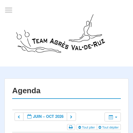
Accueil
Agenda
Championnat romand
2022
La société
Historique
Horaires
Résultats
Agenda
Inscription
Comité
JUIN – OCT 2026
Documents
Tout plier
Tout déplier