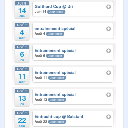
Photos
JUIN
Gotthard Cup
@ Uri
14
Juin 14
Jour entier
Médias
dim
AOÛT
Contact
entraînement spécial
4
Août 4
Jour entier
mar
AOÛT
Entraînement spécial
6
Août 6
Jour entier
jeu
AOÛT
Entraînement spécial
11
Août 11
Jour entier
mar
AOÛT
Entraînement spécial
13
Août 13
Jour entier
jeu
AOÛT
Eintracht cup
@ Balstahl
22
Août 22
Jour entier
sam