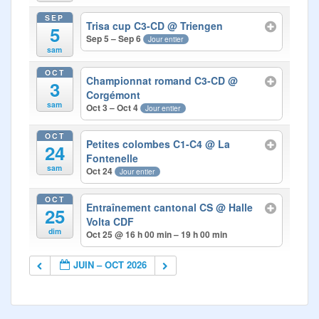
SEP
Trisa cup C3-CD
@ Triengen
5
Sep 5 – Sep 6
Jour entier
sam
OCT
Championnat romand C3-CD
@
3
Corgémont
sam
Oct 3 – Oct 4
Jour entier
OCT
Petites colombes C1-C4
@ La
24
Fontenelle
sam
Oct 24
Jour entier
OCT
Entraînement cantonal CS
@ Halle
25
Volta CDF
dim
Oct 25 @ 16 h 00 min – 19 h 00 min
JUIN – OCT 2026