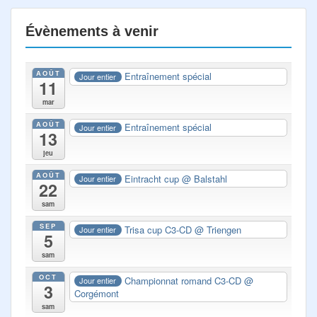
Évènements à venir
AOÛT
Entraînement spécial
Jour entier
11
mar
AOÛT
Entraînement spécial
Jour entier
13
jeu
AOÛT
Eintracht cup
@ Balstahl
Jour entier
22
sam
SEP
Trisa cup C3-CD
@ Triengen
Jour entier
5
sam
OCT
Championnat romand C3-CD
@
Jour entier
3
Corgémont
sam