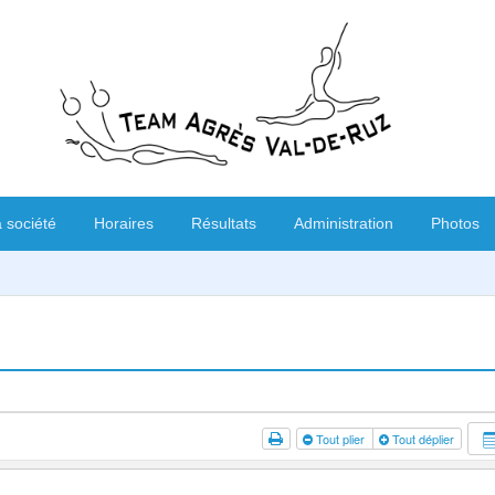
 société
Horaires
Résultats
Administration
Photos
Tout plier
Tout déplier