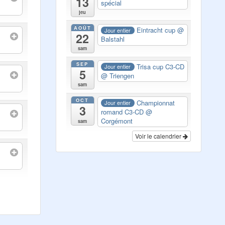
13
spécial
jeu
AOÛT
Eintracht cup
@
Jour entier
22
Balstahl
sam
SEP
Trisa cup C3-CD
Jour entier
5
@ Triengen
sam
OCT
Championnat
Jour entier
3
romand C3-CD
@
Corgémont
sam
Voir le calendrier