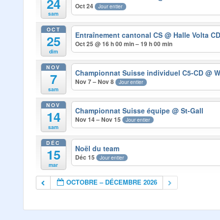
24
Oct 24
Jour entier
sam
OCT
Entraînement cantonal CS
@ Halle Volta C
25
Oct 25 @ 16 h 00 min – 19 h 00 min
dim
NOV
Championnat Suisse individuel C5-CD
@ W
7
Nov 7 – Nov 8
Jour entier
sam
NOV
Championnat Suisse équipe
@ St-Gall
14
Nov 14 – Nov 15
Jour entier
sam
DÉC
Noël du team
15
Déc 15
Jour entier
mar
OCTOBRE – DÉCEMBRE 2026