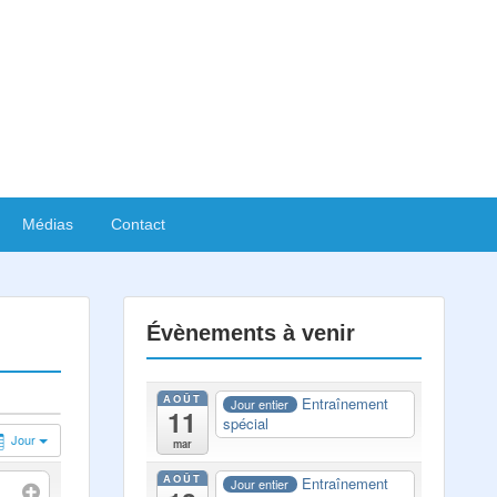
Médias
Contact
Évènements à venir
AOÛT
Entraînement
Jour entier
11
spécial
Jour
mar
AOÛT
Entraînement
Jour entier