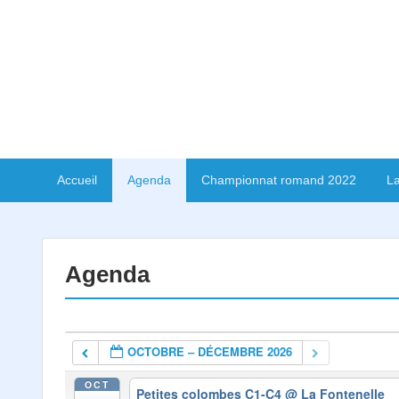
Accueil
Agenda
Championnat romand 2022
La
Agenda
OCTOBRE – DÉCEMBRE 2026
OCT
Petites colombes C1-C4
@ La Fontenelle