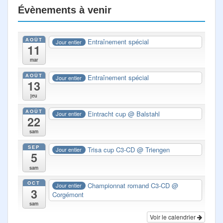
Évènements à venir
AOÛT
Entraînement spécial
Jour entier
11
mar
AOÛT
Entraînement spécial
Jour entier
13
jeu
AOÛT
Eintracht cup
@ Balstahl
Jour entier
22
sam
SEP
Trisa cup C3-CD
@ Triengen
Jour entier
5
sam
OCT
Championnat romand C3-CD
@
Jour entier
3
Corgémont
sam
Voir le calendrier