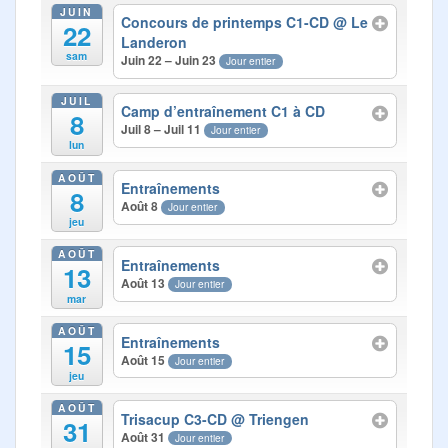
Photos
JUIN
Concours de printemps C1-CD
@ Le
22
Landeron
Médias
sam
Juin 22 – Juin 23
Jour entier
Contact
JUIL
Camp d’entraînement C1 à CD
8
Juil 8 – Juil 11
Jour entier
lun
AOÛT
Entraînements
8
Août 8
Jour entier
jeu
AOÛT
Entraînements
13
Août 13
Jour entier
mar
AOÛT
Entraînements
15
Août 15
Jour entier
jeu
AOÛT
Trisacup C3-CD
@ Triengen
31
Août 31
Jour entier