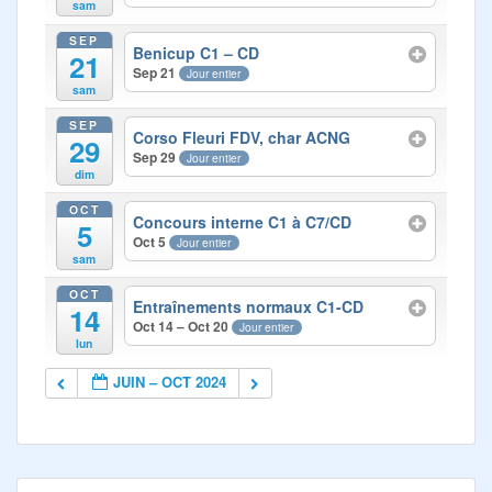
sam
SEP
Benicup C1 – CD
21
Sep 21
Jour entier
sam
SEP
Corso Fleuri FDV, char ACNG
29
Sep 29
Jour entier
dim
OCT
Concours interne C1 à C7/CD
5
Oct 5
Jour entier
sam
OCT
Entraînements normaux C1-CD
14
Oct 14 – Oct 20
Jour entier
lun
JUIN – OCT 2024