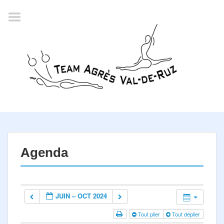
Accueil
Agenda
Championnat romand
2022
La société
Historique
Horaires
Résultats
Agenda
Inscription
Comité
JUIN – OCT 2024
Documents
Tout plier
Tout déplier