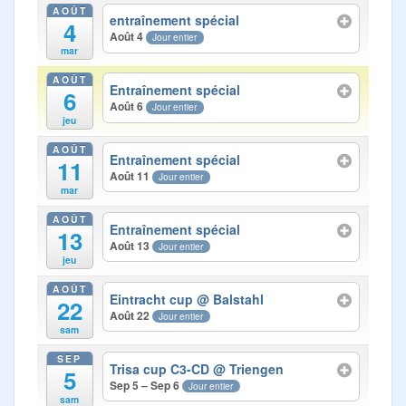
Photos
AOÛT
entraînement spécial
4
Août 4
Jour entier
Médias
mar
AOÛT
Contact
Entraînement spécial
6
Août 6
Jour entier
jeu
AOÛT
Entraînement spécial
11
Août 11
Jour entier
mar
AOÛT
Entraînement spécial
13
Août 13
Jour entier
jeu
AOÛT
Eintracht cup
@ Balstahl
22
Août 22
Jour entier
sam
SEP
Trisa cup C3-CD
@ Triengen
5
Sep 5 – Sep 6
Jour entier
sam