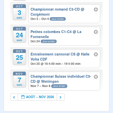
OCT
Championnat romand C3-CD
@
3
Corgémont
sam
Oct 3 – Oct 4
Jour entier
OCT
Petites colombes C1-C4
@ La
24
Fontenelle
sam
Oct 24
Jour entier
OCT
Entraînement cantonal CS
@ Halle
25
Volta CDF
dim
Oct 25 @ 16 h 00 min – 19 h 00 min
NOV
Championnat Suisse individuel C5-
7
CD
@ Wettingen
sam
Nov 7 – Nov 8
Jour entier
AOÛT – NOV 2026