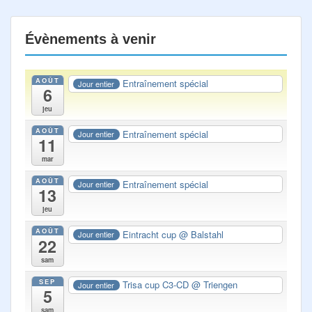
Évènements à venir
AOÛT
Entraînement spécial
Jour entier
6
jeu
AOÛT
Entraînement spécial
Jour entier
11
mar
AOÛT
Entraînement spécial
Jour entier
13
jeu
AOÛT
Eintracht cup
@ Balstahl
Jour entier
22
sam
SEP
Trisa cup C3-CD
@ Triengen
Jour entier
5
sam