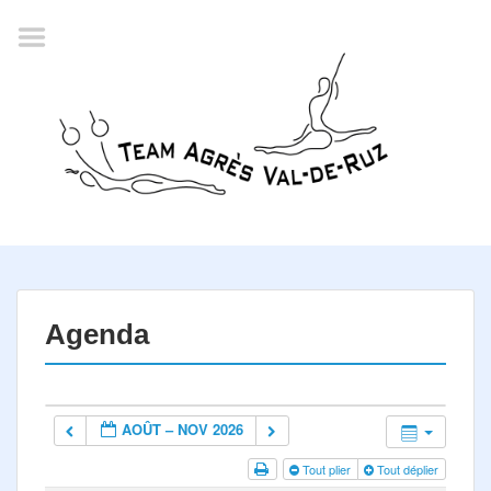
Accueil
Agenda
Championnat romand
2022
La société
Historique
Horaires
Résultats
Agenda
Inscription
Comité
AOÛT – NOV 2026
Documents
Tout plier
Tout déplier