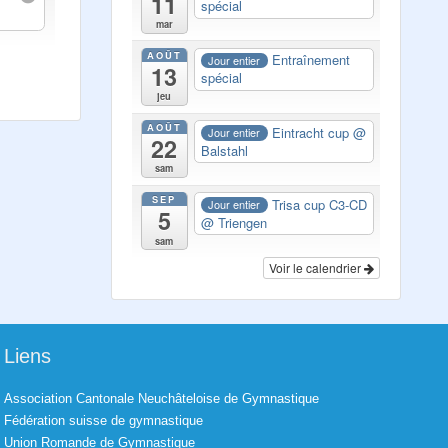
11
spécial
mar
AOÛT
Entraînement
Jour entier
13
spécial
jeu
AOÛT
Eintracht cup
@
Jour entier
22
Balstahl
sam
SEP
Trisa cup C3-CD
Jour entier
5
@ Triengen
sam
Voir le calendrier
Liens
Association Cantonale Neuchâteloise de Gymnastique
Fédération suisse de gymnastique
Union Romande de Gymnastique