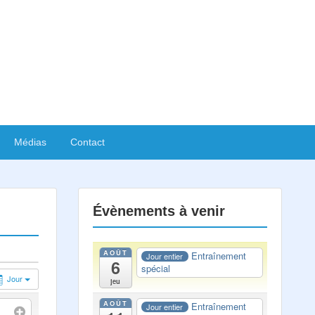
Médias
Contact
Évènements à venir
AOÛT
Entraînement
Jour entier
6
spécial
Jour
jeu
AOÛT
Entraînement
Jour entier