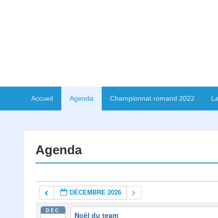
Accueil
Agenda
Championnat romand 2022
La
Agenda
DÉCEMBRE 2026
DÉC
Noël du team