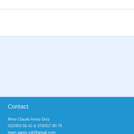
Contact
Mme Claude Amez-Droz
032/853.66.42 & 079/817.80.76
team.agres.vdr@gmail.com