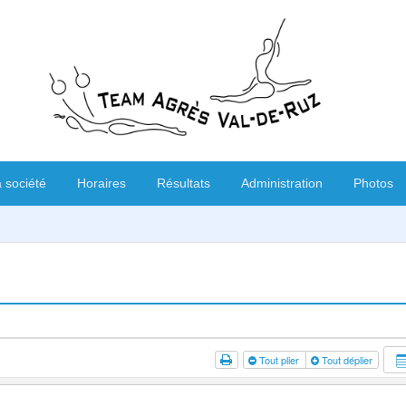
 société
Horaires
Résultats
Administration
Photos
Tout plier
Tout déplier