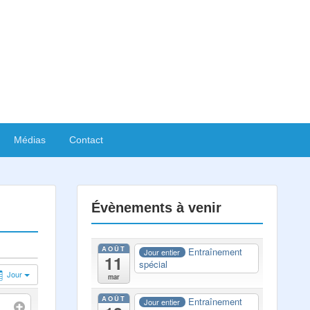
Médias
Contact
Évènements à venir
AOÛT
Entraînement
Jour entier
11
spécial
Jour
mar
AOÛT
Entraînement
Jour entier