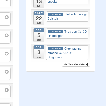
13
spécial
jeu
AOÛT
Eintracht cup
@
Jour entier
22
Balstahl
sam
SEP
Trisa cup C3-CD
Jour entier
5
@ Triengen
sam
OCT
Championnat
Jour entier
3
romand C3-CD
@
Corgémont
sam
Voir le calendrier