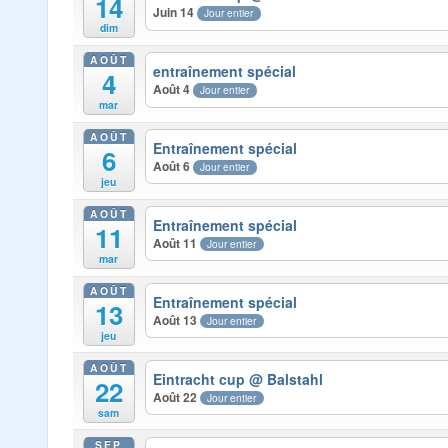
14
Juin 14
Jour entier
dim
AOÛT
entraînement spécial
4
Août 4
Jour entier
mar
AOÛT
Entraînement spécial
6
Août 6
Jour entier
jeu
AOÛT
Entraînement spécial
11
Août 11
Jour entier
mar
AOÛT
Entraînement spécial
13
Août 13
Jour entier
jeu
AOÛT
Eintracht cup
@ Balstahl
22
Août 22
Jour entier
sam
SEP