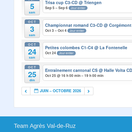
Trisa cup C3-CD
@ Triengen
5
Sep 5 – Sep 6
Jour entier
sam
OCT
Championnat romand C3-CD
@ Corgémont
3
Oct 3 – Oct 4
Jour entier
sam
OCT
Petites colombes C1-C4
@ La Fontenelle
24
Oct 24
Jour entier
sam
OCT
Entraînement cantonal CS
@ Halle Volta C
25
Oct 25 @ 16 h 00 min – 19 h 00 min
dim
JUIN – OCTOBRE 2026
Team Agrès Val-de-Ruz