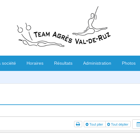
 société
Horaires
Résultats
Administration
Photos
Tout plier
Tout déplier