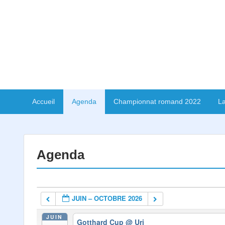
Accueil
Agenda
Championnat romand 2022
La
Agenda
JUIN – OCTOBRE 2026
JUIN
Gotthard Cup
@ Uri