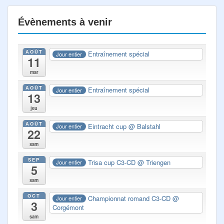
Évènements à venir
AOÛT
Entraînement spécial
Jour entier
11
mar
AOÛT
Entraînement spécial
Jour entier
13
jeu
AOÛT
Eintracht cup
@ Balstahl
Jour entier
22
sam
SEP
Trisa cup C3-CD
@ Triengen
Jour entier
5
sam
OCT
Championnat romand C3-CD
@
Jour entier
3
Corgémont
sam