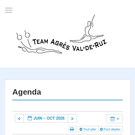
Accueil
Agenda
Championnat romand
2022
La société
Historique
Horaires
Résultats
Agenda
Inscription
Comité
JUIN – OCT 2026
Documents
Tout plier
Tout déplier