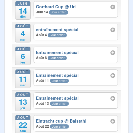
Photos
JUIN
Gotthard Cup
@ Uri
14
Juin 14
Jour entier
Médias
dim
AOÛT
Contact
entraînement spécial
4
Août 4
Jour entier
mar
AOÛT
Entraînement spécial
6
Août 6
Jour entier
jeu
AOÛT
Entraînement spécial
11
Août 11
Jour entier
mar
AOÛT
Entraînement spécial
13
Août 13
Jour entier
jeu
AOÛT
Eintracht cup
@ Balstahl
22
Août 22
Jour entier
sam