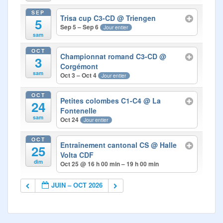
SEP
Trisa cup C3-CD
@ Triengen
5
Sep 5 – Sep 6
Jour entier
sam
OCT
Championnat romand C3-CD
@
3
Corgémont
sam
Oct 3 – Oct 4
Jour entier
OCT
Petites colombes C1-C4
@ La
24
Fontenelle
sam
Oct 24
Jour entier
OCT
Entraînement cantonal CS
@ Halle
25
Volta CDF
dim
Oct 25 @ 16 h 00 min – 19 h 00 min
JUIN – OCT 2026