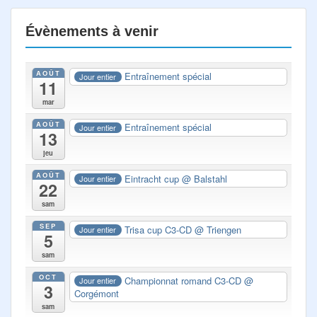
Évènements à venir
AOÛT
Entraînement spécial
Jour entier
11
mar
AOÛT
Entraînement spécial
Jour entier
13
jeu
AOÛT
Eintracht cup
@ Balstahl
Jour entier
22
sam
SEP
Trisa cup C3-CD
@ Triengen
Jour entier
5
sam
OCT
Championnat romand C3-CD
@
Jour entier
3
Corgémont
sam