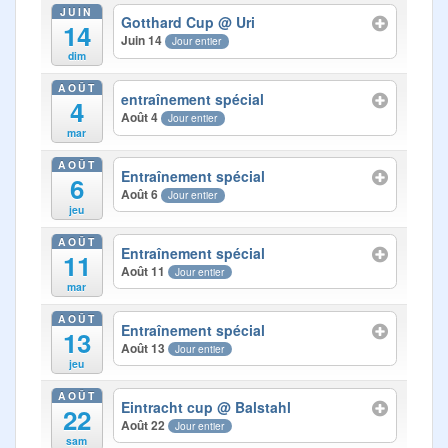
Photos
JUIN
Gotthard Cup
@ Uri
14
Juin 14
Jour entier
Médias
dim
AOÛT
Contact
entraînement spécial
4
Août 4
Jour entier
mar
AOÛT
Entraînement spécial
6
Août 6
Jour entier
jeu
AOÛT
Entraînement spécial
11
Août 11
Jour entier
mar
AOÛT
Entraînement spécial
13
Août 13
Jour entier
jeu
AOÛT
Eintracht cup
@ Balstahl
22
Août 22
Jour entier
sam