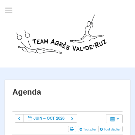
Accueil
Agenda
Championnat romand
2022
La société
Historique
Horaires
Résultats
Agenda
Inscription
Comité
JUIN – OCT 2026
Documents
Tout plier
Tout déplier