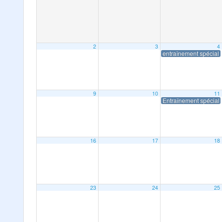
2
3
4
entraînement spécial
9
10
11
Entraînement spécial
16
17
18
23
24
25