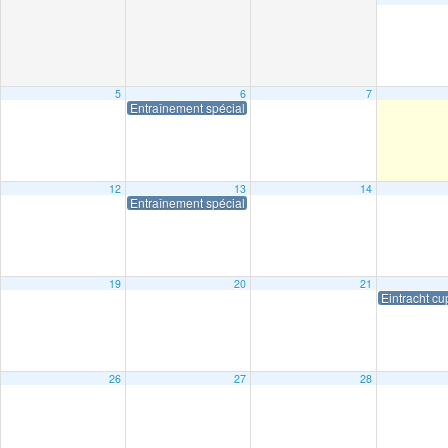
5
6
7
Entraînement spécial
12
13
14
Entraînement spécial
19
20
21
Eintracht cu
26
27
28