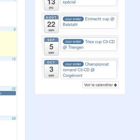
13
spécial
jeu
AOÛT
Eintracht cup
@
Jour entier
22
Balstahl
8
sam
SEP
Trisa cup C3-CD
Jour entier
5
@ Triengen
sam
15
OCT
Championnat
Jour entier
3
romand C3-CD
@
Corgémont
sam
Voir le calendrier
22
p
29