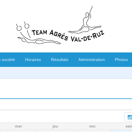
 société
Horaires
Résultats
Administration
Photos
mer
jeu
ven
sa