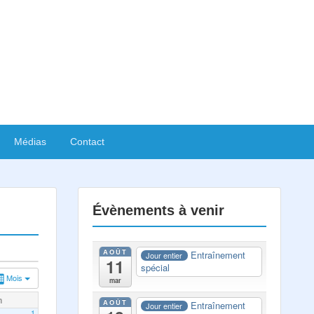
Médias
Contact
Évènements à venir
AOÛT
Entraînement
Jour entier
11
spécial
Mois
mar
m
AOÛT
Entraînement
Jour entier
1