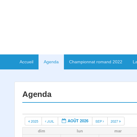
Accueil
Agenda
Championnat romand 2022
La
Agenda
AOÛT 2026
2025
JUIL
SEP
2027
dim
lun
mar