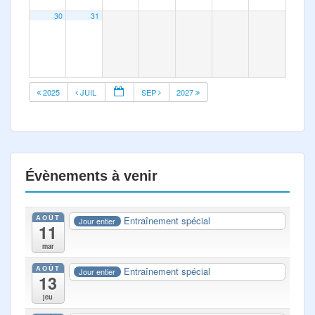
30
31
2025
JUIL
SEP
2027
Évènements à venir
AOÛT
Entraînement spécial
Jour entier
11
mar
AOÛT
Entraînement spécial
Jour entier
13
jeu