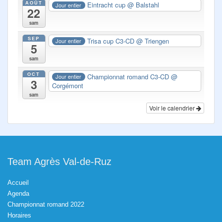
AOÛT
Eintracht cup
@ Balstahl
Jour entier
22
sam
SEP
Trisa cup C3-CD
@ Triengen
Jour entier
5
sam
OCT
Championnat romand C3-CD
@
Jour entier
3
Corgémont
sam
Voir le calendrier
Team Agrès Val-de-Ruz
Accueil
Agenda
Championnat romand 2022
Horaires