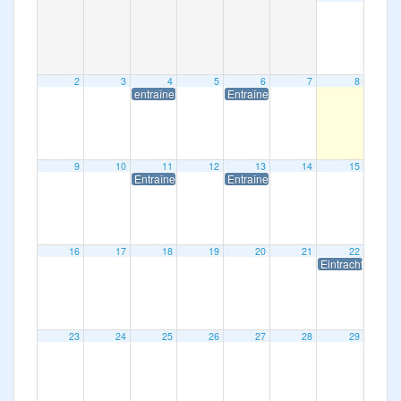
Photos
Médias
2
3
4
5
6
7
8
Contact
entraînement spécial
Entraînement spécial
9
10
11
12
13
14
15
Entraînement spécial
Entraînement spécial
16
17
18
19
20
21
22
Eintracht cup
23
24
25
26
27
28
29