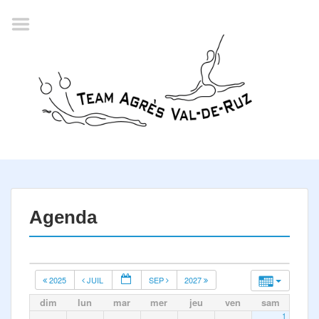
Accueil
Agenda
Championnat romand
2022
La société
Historique
Horaires
Résultats
Agenda
Inscription
Comité
2025
JUIL
SEP
2027
Documents
dim
lun
mar
mer
jeu
ven
sam
1