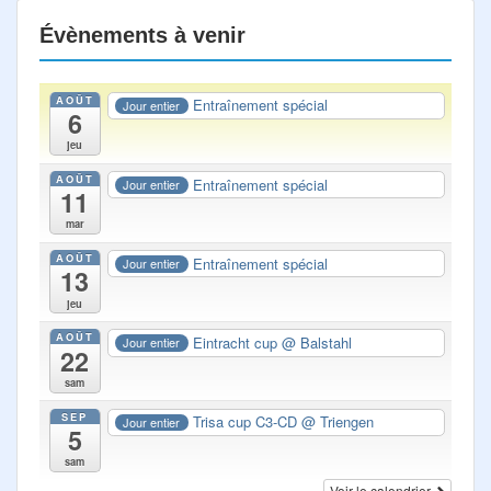
Évènements à venir
AOÛT
Entraînement spécial
Jour entier
6
jeu
AOÛT
Entraînement spécial
Jour entier
11
mar
AOÛT
Entraînement spécial
Jour entier
13
jeu
AOÛT
Eintracht cup
@ Balstahl
Jour entier
22
sam
SEP
Trisa cup C3-CD
@ Triengen
Jour entier
5
sam
Voir le calendrier