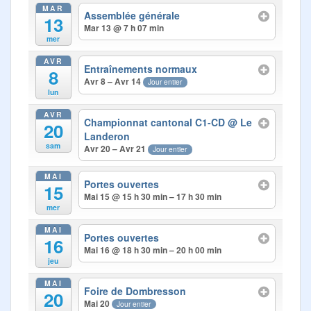
Photos
MAR
Assemblée générale
13
Mar 13 @ 7 h 07 min
Médias
mer
AVR
Contact
Entraînements normaux
8
Avr 8 – Avr 14
Jour entier
lun
AVR
Championnat cantonal C1-CD
@ Le
20
Landeron
sam
Avr 20 – Avr 21
Jour entier
MAI
Portes ouvertes
15
Mai 15 @ 15 h 30 min – 17 h 30 min
mer
MAI
Portes ouvertes
16
Mai 16 @ 18 h 30 min – 20 h 00 min
jeu
MAI
Foire de Dombresson
20
Mai 20
Jour entier