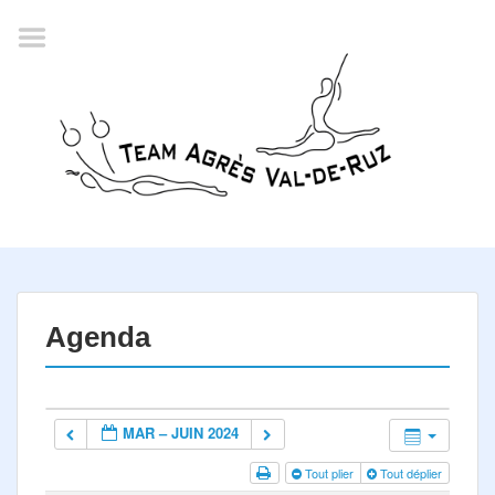
Accueil
Agenda
Championnat romand
2022
La société
Historique
Horaires
Résultats
Agenda
Inscription
Comité
MAR – JUIN 2024
Documents
Tout plier
Tout déplier