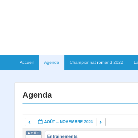
Accueil
Agenda
Championnat romand 2022
La
Agenda
AOÛT – NOVEMBRE 2024
AOÛT
Entraînements