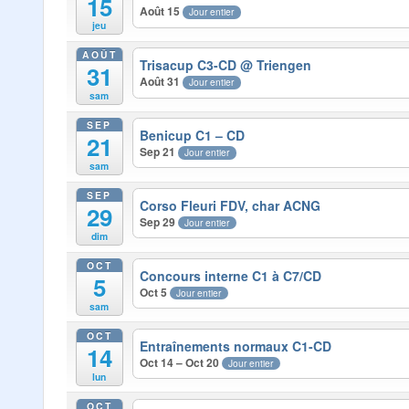
15
Août 15
Jour entier
jeu
AOÛT
Trisacup C3-CD
@ Triengen
31
Août 31
Jour entier
sam
SEP
Benicup C1 – CD
21
Sep 21
Jour entier
sam
SEP
Corso Fleuri FDV, char ACNG
29
Sep 29
Jour entier
dim
OCT
Concours interne C1 à C7/CD
5
Oct 5
Jour entier
sam
OCT
Entraînements normaux C1-CD
14
Oct 14 – Oct 20
Jour entier
lun
OCT