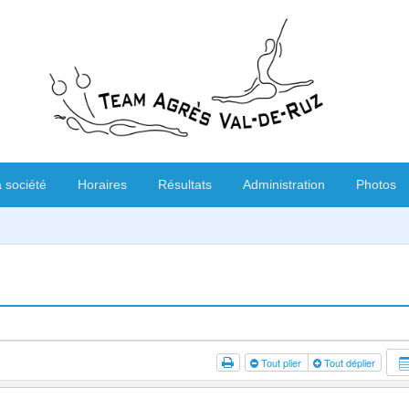
 société
Horaires
Résultats
Administration
Photos
Tout plier
Tout déplier