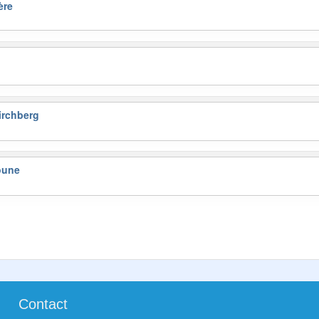
ère
irchberg
oune
Contact