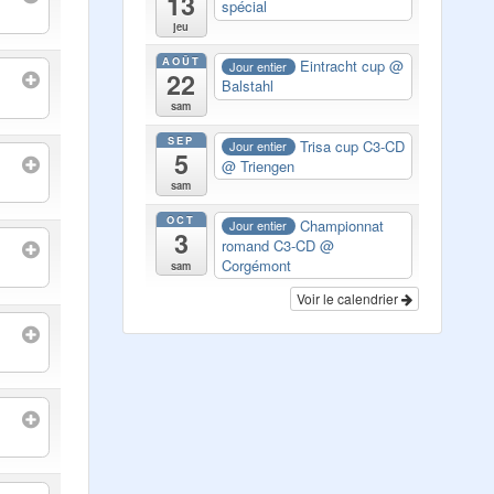
13
spécial
jeu
AOÛT
Eintracht cup
@
Jour entier
22
Balstahl
sam
SEP
Trisa cup C3-CD
Jour entier
5
@ Triengen
sam
OCT
Championnat
Jour entier
3
romand C3-CD
@
Corgémont
sam
Voir le calendrier