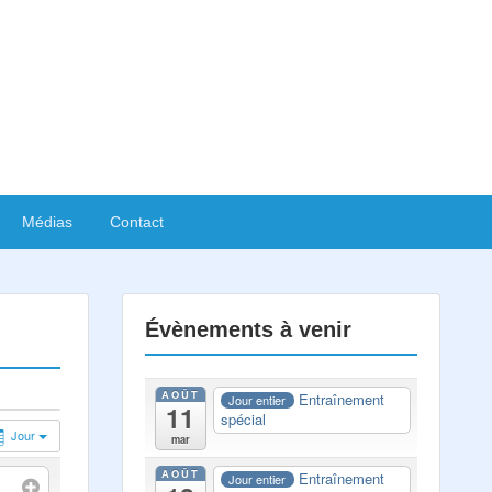
Médias
Contact
Évènements à venir
AOÛT
Entraînement
Jour entier
11
spécial
Jour
mar
AOÛT
Entraînement
Jour entier