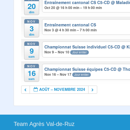
Entraînement cantonal CS C5-CD
@ Maladi
20
Oct 20 @ 16 h 00 min – 19 h 00 min
dim
NOV
Entraînement cantonal CS
3
Nov 3 @ 4 h 30 min – 7 h 00 min
dim
NOV
Championnat Suisse individuel C5-CD
@ K
9
Nov 9 – Nov 10
Jour entier
sam
NOV
Championnat Suisse équipes C5-CD
@ Th
16
Nov 16 – Nov 17
Jour entier
sam
AOÛT – NOVEMBRE 2024
Team Agrès Val-de-Ruz