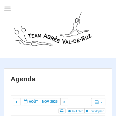
Accueil
Agenda
Championnat romand
2022
La société
Historique
Horaires
Résultats
Agenda
Inscription
Comité
AOÛT – NOV 2026
Documents
Tout plier
Tout déplier