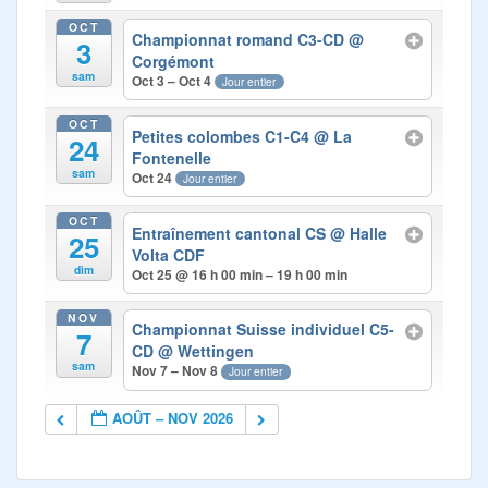
OCT
Championnat romand C3-CD
@
3
Corgémont
sam
Oct 3 – Oct 4
Jour entier
OCT
Petites colombes C1-C4
@ La
24
Fontenelle
sam
Oct 24
Jour entier
OCT
Entraînement cantonal CS
@ Halle
25
Volta CDF
dim
Oct 25 @ 16 h 00 min – 19 h 00 min
NOV
Championnat Suisse individuel C5-
7
CD
@ Wettingen
sam
Nov 7 – Nov 8
Jour entier
AOÛT – NOV 2026