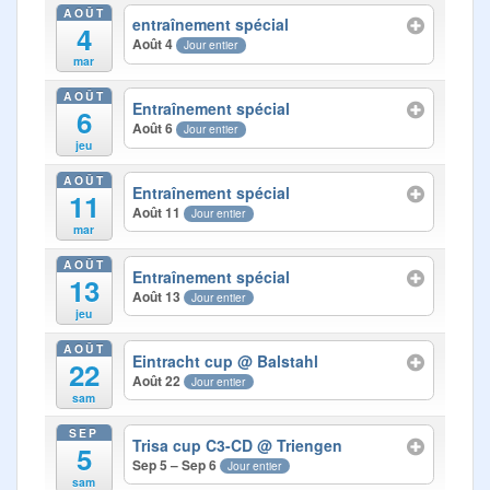
Photos
AOÛT
entraînement spécial
4
Août 4
Jour entier
Médias
mar
AOÛT
Contact
Entraînement spécial
6
Août 6
Jour entier
jeu
AOÛT
Entraînement spécial
11
Août 11
Jour entier
mar
AOÛT
Entraînement spécial
13
Août 13
Jour entier
jeu
AOÛT
Eintracht cup
@ Balstahl
22
Août 22
Jour entier
sam
SEP
Trisa cup C3-CD
@ Triengen
5
Sep 5 – Sep 6
Jour entier
sam