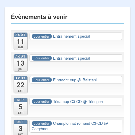
Évènements à venir
AOÛT
Entraînement spécial
Jour entier
11
mar
AOÛT
Entraînement spécial
Jour entier
13
jeu
AOÛT
Eintracht cup
@ Balstahl
Jour entier
22
sam
SEP
Trisa cup C3-CD
@ Triengen
Jour entier
5
sam
OCT
Championnat romand C3-CD
@
Jour entier
3
Corgémont
sam