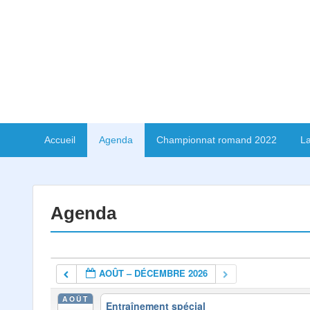
Accueil
Agenda
Championnat romand 2022
La
Agenda
AOÛT – DÉCEMBRE 2026
AOÛT
Entraînement spécial