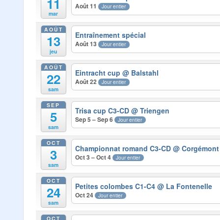
11
Août 11
Jour entier
mar
AOÛT
Entraînement spécial
13
Août 13
Jour entier
jeu
AOÛT
Eintracht cup
@ Balstahl
22
Août 22
Jour entier
sam
SEP
Trisa cup C3-CD
@ Triengen
5
Sep 5 – Sep 6
Jour entier
sam
OCT
Championnat romand C3-CD
@ Corgémont
3
Oct 3 – Oct 4
Jour entier
sam
OCT
Petites colombes C1-C4
@ La Fontenelle
24
Oct 24
Jour entier
sam
OCT