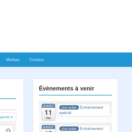
Médias
Contact
Évènements à venir
AOÛT
Entraînement
Jour entier
11
spécial
Agenda
mar
AOÛT
Entraînement
Jour entier