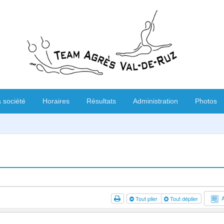
 société
Horaires
Résultats
Administration
Photos
Tout plier
Tout déplier