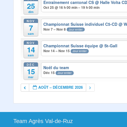
Entraînement cantonal CS
@ Halle Volta C
25
Oct 25 @ 16 h 00 min – 19 h 00 min
dim
NOV
Championnat Suisse individuel C5-CD
@ W
7
Nov 7 – Nov 8
Jour entier
sam
NOV
Championnat Suisse équipe
@ St-Gall
14
Nov 14 – Nov 15
Jour entier
sam
DÉC
Noël du team
15
Déc 15
Jour entier
mar
AOÛT – DÉCEMBRE 2026
Team Agrès Val-de-Ruz