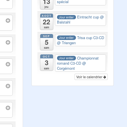
13
spécial
jeu
AOÛT
Eintracht cup
@
Jour entier
22
Balstahl
sam
SEP
Trisa cup C3-CD
Jour entier
5
@ Triengen
sam
OCT
Championnat
Jour entier
3
romand C3-CD
@
Corgémont
sam
Voir le calendrier