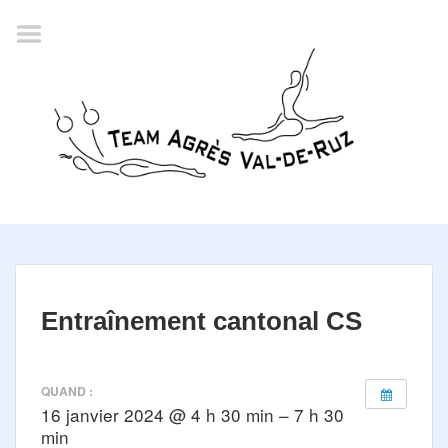
Accueil
Agenda
Championnat romand
2022
La société
Historique
Horaires
Résultats
Entraînement cantonal CS
Inscription
Comité
QUAND :
16 janvier 2024 @ 4 h 30 min – 7 h 30
Documents
min