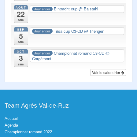
AOÛT
Eintracht cup
@ Balstahl
Jour entier
22
sam
SEP
Trisa cup C3-CD
@ Triengen
Jour entier
5
sam
OCT
Championnat romand C3-CD
@
Jour entier
3
Corgémont
sam
Voir le calendrier
Team Agrès Val-de-Ruz
Accueil
Agenda
Championnat romand 2022