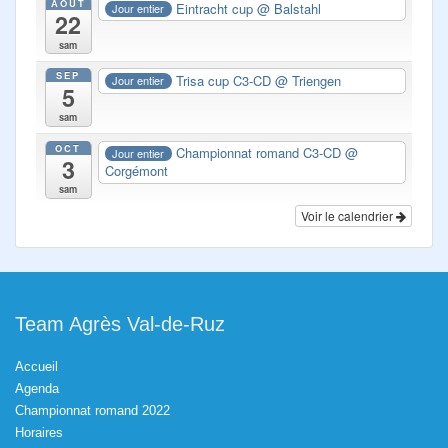
AOÛT
Eintracht cup
@ Balstahl
Jour entier
22
sam
SEP
Trisa cup C3-CD
@ Triengen
Jour entier
5
sam
OCT
Championnat romand C3-CD
@
Jour entier
3
Corgémont
sam
Voir le calendrier
Team Agrès Val-de-Ruz
Accueil
Agenda
Championnat romand 2022
Horaires