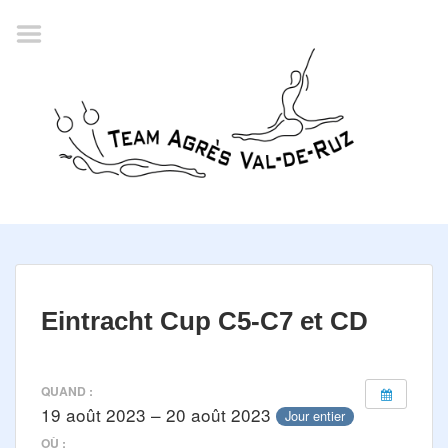
Accueil
Agenda
Championnat romand
2022
La société
Historique
Horaires
Résultats
Eintracht Cup C5-C7 et CD
Inscription
Comité
QUAND :
19 août 2023 – 20 août 2023
Jour entier
Documents
OÙ :