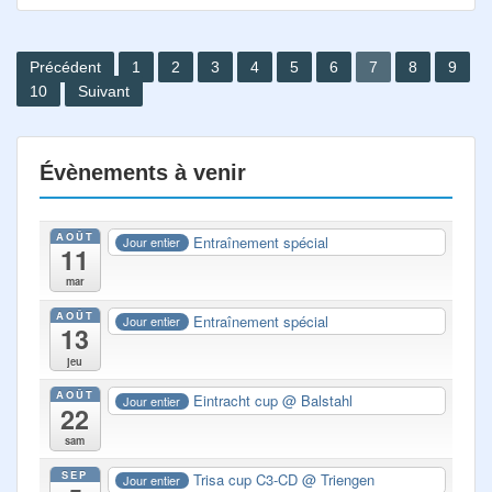
Pagination
Précédent
1
2
3
4
5
6
7
8
9
10
Suivant
des
publications
Évènements à venir
AOÛT
Entraînement spécial
Jour entier
11
mar
AOÛT
Entraînement spécial
Jour entier
13
jeu
AOÛT
Eintracht cup
@ Balstahl
Jour entier
22
sam
SEP
Trisa cup C3-CD
@ Triengen
Jour entier