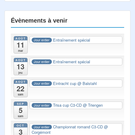
Évènements à venir
AOÛT
Entraînement spécial
Jour entier
11
mar
AOÛT
Entraînement spécial
Jour entier
13
jeu
AOÛT
Eintracht cup
@ Balstahl
Jour entier
22
sam
SEP
Trisa cup C3-CD
@ Triengen
Jour entier
5
sam
OCT
Championnat romand C3-CD
@
Jour entier
3
Corgémont