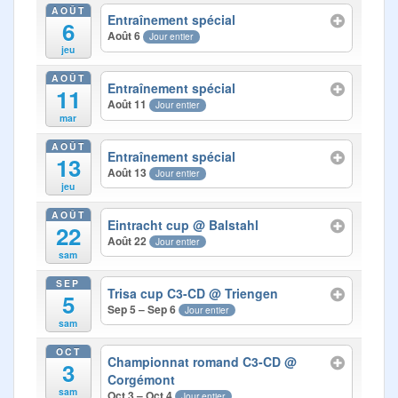
Photos
AOÛT
Entraînement spécial
6
Août 6
Jour entier
Médias
jeu
AOÛT
Contact
Entraînement spécial
11
Août 11
Jour entier
mar
AOÛT
Entraînement spécial
13
Août 13
Jour entier
jeu
AOÛT
Eintracht cup
@ Balstahl
22
Août 22
Jour entier
sam
SEP
Trisa cup C3-CD
@ Triengen
5
Sep 5 – Sep 6
Jour entier
sam
OCT
Championnat romand C3-CD
@
3
Corgémont
sam
Oct 3 – Oct 4
Jour entier