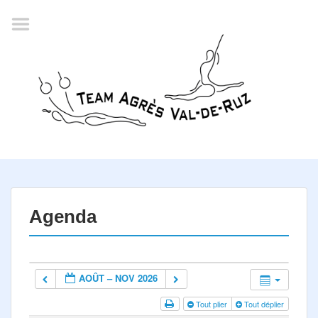
Accueil
Agenda
Championnat romand
2022
La société
Historique
Horaires
Résultats
Agenda
Inscription
Comité
AOÛT – NOV 2026
Documents
Tout plier
Tout déplier