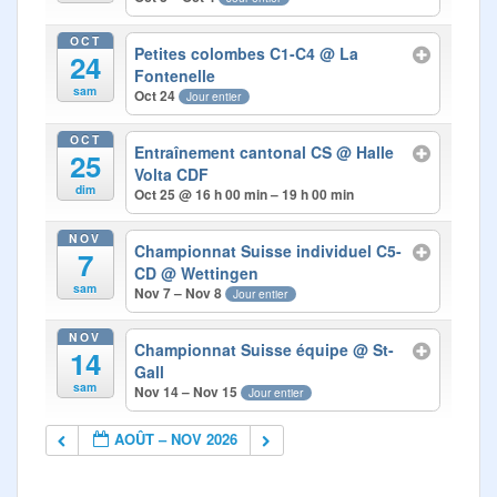
OCT
Petites colombes C1-C4
@ La
24
Fontenelle
sam
Oct 24
Jour entier
OCT
Entraînement cantonal CS
@ Halle
25
Volta CDF
dim
Oct 25 @ 16 h 00 min – 19 h 00 min
NOV
Championnat Suisse individuel C5-
7
CD
@ Wettingen
sam
Nov 7 – Nov 8
Jour entier
NOV
Championnat Suisse équipe
@ St-
14
Gall
sam
Nov 14 – Nov 15
Jour entier
AOÛT – NOV 2026