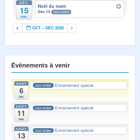
DÉC
Noël du team
15
Déc 15
Jour entier
mar
OCT – DÉC 2026
Évènements à venir
AOÛT
Entraînement spécial
Jour entier
6
jeu
AOÛT
Entraînement spécial
Jour entier
11
mar
AOÛT
Entraînement spécial
Jour entier
13