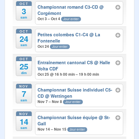
Photos
OCT
Championnat romand C3-CD
@
3
Corgémont
Médias
sam
Oct 3 – Oct 4
Jour entier
Contact
OCT
Petites colombes C1-C4
@ La
24
Fontenelle
sam
Oct 24
Jour entier
OCT
Entraînement cantonal CS
@ Halle
25
Volta CDF
dim
Oct 25 @ 16 h 00 min – 19 h 00 min
NOV
Championnat Suisse individuel C5-
7
CD
@ Wettingen
sam
Nov 7 – Nov 8
Jour entier
NOV
Championnat Suisse équipe
@ St-
14
Gall
sam
Nov 14 – Nov 15
Jour entier