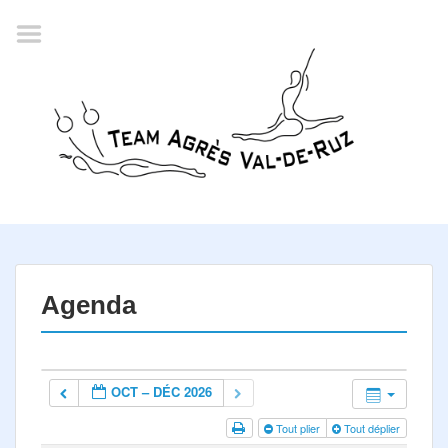
Accueil
Agenda
Championnat romand
2022
La société
Historique
Horaires
Résultats
Agenda
Inscription
Comité
OCT – DÉC 2026
Documents
Tout plier
Tout déplier