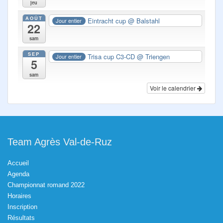
jeu
AOÛT
Eintracht cup
@ Balstahl
Jour entier
22
sam
SEP
Trisa cup C3-CD
@ Triengen
Jour entier
5
sam
Voir le calendrier
Team Agrès Val-de-Ruz
Accueil
Agenda
Championnat romand 2022
Horaires
Inscription
Résultats